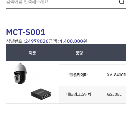
MCT-S001
식별번호 :
24979026
금액 :
4,400,000
원
제품
품명
보안용카메라
XV-8400IRD
네트워크스위치
GS305E